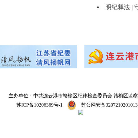
明纪释法 |
主办单位：中共连云港市赣榆区纪律检查委员会 赣榆区监
苏ICP备10206369号-1
苏公网安备320721020101