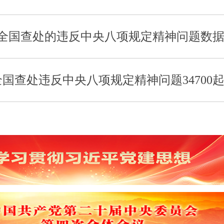
全国查处的违反中央八项规定精神问题数
月全国查处违反中央八项规定精神问题34700
区第三次代表大会开幕