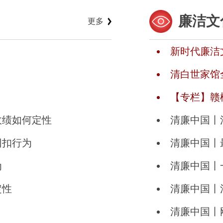
廉洁文
更多
新时代廉洁
清白世家馆
【专栏】赣
政绩如何定性
清廉中国丨
回扣行为
清廉中国丨
为
清廉中国丨
定性
清廉中国丨
清廉中国丨