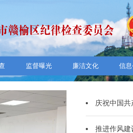
查
监督曝光
廉洁文化
信息
庆祝中国共产
推进作风建