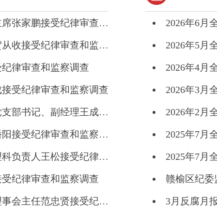
鹏接受纪律审查和监察调查
2026年6
收接受纪律审查和监察调查
2026年5
受纪律审查和监察调查
2026年4
成接受纪律审查和监察调查
2026年3
理王成林接受纪律审查和监察调查
2026年2
接受纪律审查和监察调查
2025年7
王松接受纪律审查和监察调查
2025年7
接受纪律审查和监察调查
赣榆区纪委
范忠贤接受纪律审查和监察调查
3月反腐月报