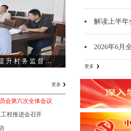
解读上半年
2026年6
一线传真丨柘汪镇以“跟班轮训”提升村务监督实效
中国共产党赣榆
更多
更多
委员会第六次全体会议
点工程推进会召开
动