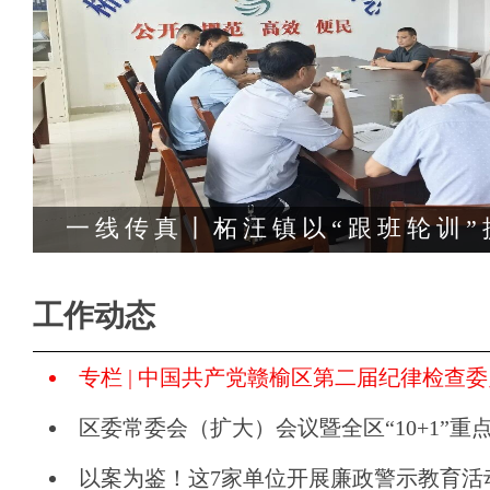
工作动态
专栏 | 中国共产党赣榆区第二届纪律检查
区委常委会（扩大）会议暨全区“10+1”重
以案为鉴！这7家单位开展廉政警示教育活